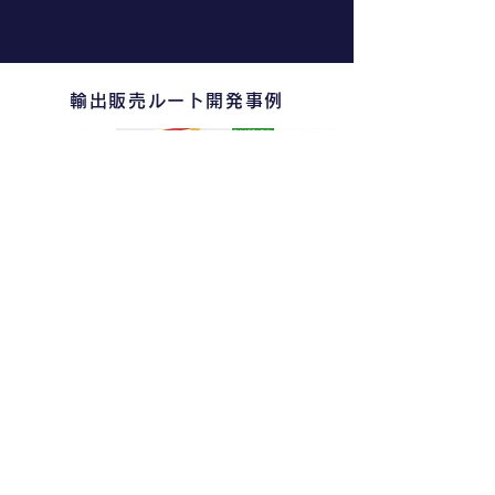
輸入品取
年開海外
海外パー
輸出ルート
開拓企業数
扱企業数
滞在日数
トナー数
輸出販売ルート開発事例
輸入販売ルート開発事例