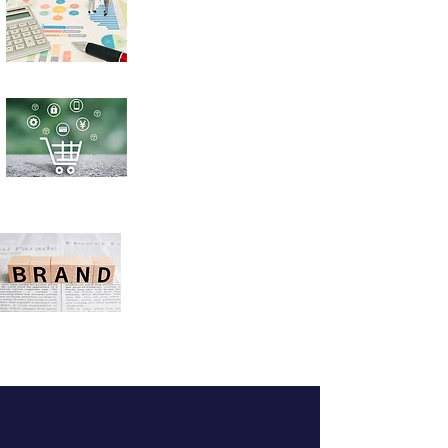
販売ルート開発
オリジナルブランド
数字で見る 実績
15
120
20
36