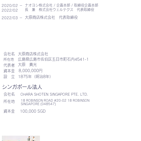
ナオヨシ株式会社 / 企画本部 / 取締役企画本部
2020/02 －
長 兼 株式会社ウェルテクス 代表取締役
2022/02
大原商店株式会社 代表取締役
2022/03 －
会社概要
会社名
大原商店株式会社
広島県広島市佐伯区五日市町石内4541-1
所在地
大原 貴光
代表者
8,000,000円
資本金
設 立
1875年（明治8年）
シンガポール法人
会社名
OHARA SHOTEN SINGAPORE PTE. LTD.
18 ROBINSON ROAD #20-02 18 ROBINSON
所在地
SINGAPORE (048547)
資本金
100,000 SGD
輸出入商品企画
事業案内