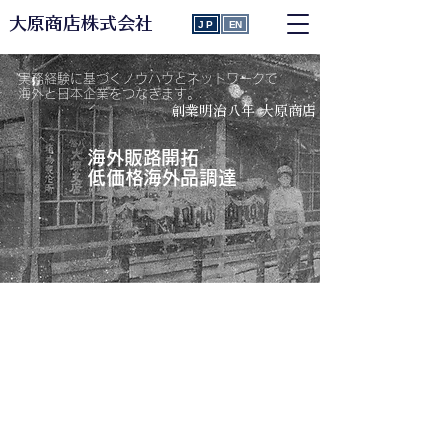
大原商店株式会社
JP
EN
実務経験に基づくノウハウとネットワークで
海外と日本企業をつなぎます。​​
創業明治八年 大原商店
海外販路開拓
​低価格海外品調達
高評価のジャパンブランド品を海外へ
海外の低価格高コスパ品を調達提供します
​会社案内
日本・アメリカ・シンガポール・台湾・中国・マレー
シア・中東6か国・マカオ・香港・インドネシア・タ
イ・カナダ・オーストラリア・ベトナム 他